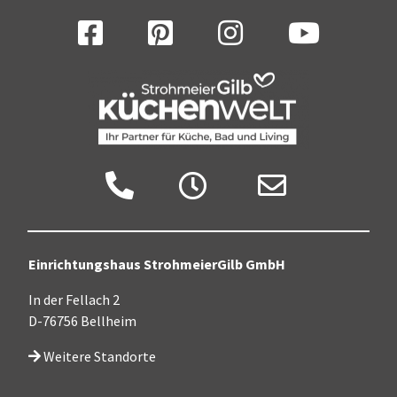
Facebook
Pinterest
Instagram
YouTube
Anruf
Zu den Öffnungszeiten
Jetzt Mail senden
Einrichtungshaus StrohmeierGilb GmbH
In der Fellach 2
D-76756 Bellheim
Weitere Standorte