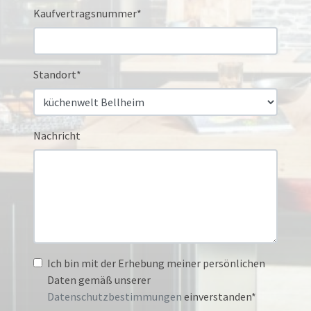
Kaufvertragsnummer*
Standort*
Nachricht
Ich bin mit der Erhebung meiner persönlichen
Daten gemäß unserer
Datenschutzbestimmungen
einverstanden*