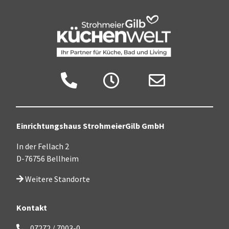
Anruf
Zu den Öffnungszeiten
Jetzt Mail senden
Einrichtungshaus StrohmeierGilb GmbH
In der Fellach 2
D-76756 Bellheim
Weitere Standorte
Kontakt
07272 / 7003-0