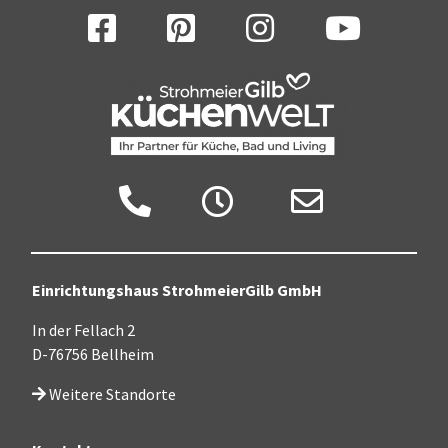
Facebook
Pinterest
Instagram
YouTube
Anruf
Zu den Öffnungszeiten
Jetzt Mail senden
Einrichtungshaus StrohmeierGilb GmbH
In der Fellach 2
D-76756 Bellheim
Weitere Standorte